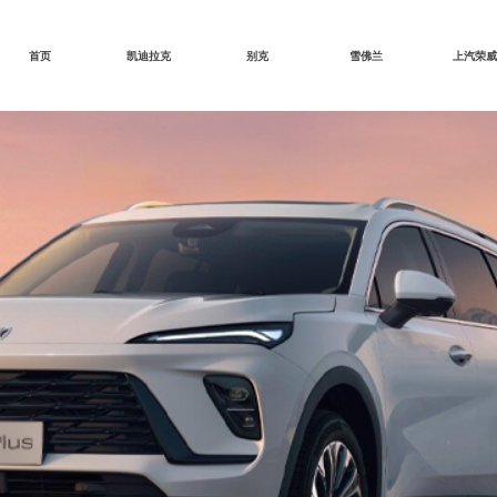
首页
凯迪拉克
别克
雪佛兰
上汽荣威