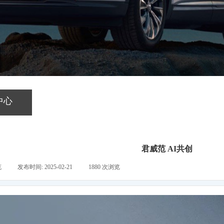
中心
君威范 AI共创
克
|
发布时间:
2025-02-21
|
1880
次浏览
|